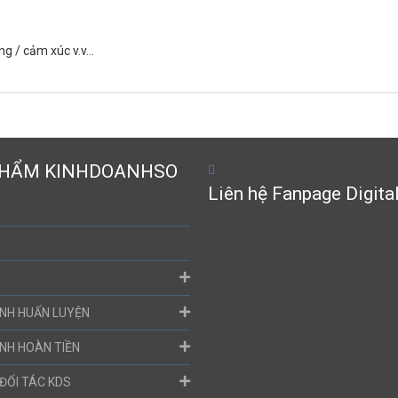
ợng / cảm xúc v.v…
PHẨM KINHDOANHSO
Liên hệ Fanpage Digita
NH HUẤN LUYỆN
NH HOÀN TIỀN
ĐỐI TÁC KDS