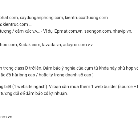
hoaphat.com, xaydunganphong.com, kientruccattuong.com …
n; kientruc.com …
ấn tượng / câm xúc v.v… - Ví dụ: Epmat.com.vn, seongon.com, nhavip.vn,
 Yahoo.com, Kodak.com, lazada.vn, adayroi.com v.v…
m trong class D trở lên. Đảm bảo ý nghĩa của cụm từ khóa này phù hợp vớ
c độ hài lòng cao / hoặc tỷ trọng doanh số cao ).
ng biệt (1 website ngách). Vì bạn cần mua thêm 1 web builder (source + 
 tương đối để đảm bảo có lợi nhuận.
.com.vn.