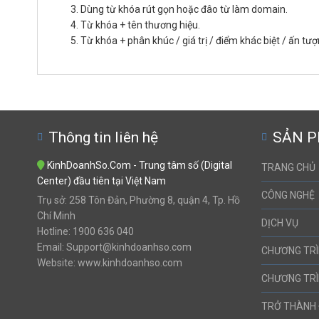
Dùng từ khóa rút gọn hoặc đâo từ làm domain.
Từ khóa + tên thương hiệu.
Từ khóa + phân khúc / giá trị / điểm khác biệt / ấn tư
Thông tin liên hệ
SẢN 
KinhDoanhSo.Com - Trung tâm số (Digital
TRANG CHỦ
Center) đầu tiên tại Việt Nam
CÔNG NGHỆ
Trụ sở: 258 Tôn Đản, Phường 8, quận 4, Tp. Hồ
Chí Minh
DỊCH VỤ
Hotline: 1900 636 040
Email: Support@kinhdoanhso.com
CHƯƠNG TRÌ
Website: www.kinhdoanhso.com
CHƯƠNG TRÌ
TRỞ THÀNH 