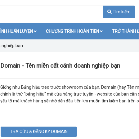
Tìm kiếm
ÌNH HUẤN LUYỆN
CHƯƠNG TRÌNH HOÀN TIỀN
TRỞ THÀNH Đ
 nghiệp bạn
Domain - Tên miền cất cánh doanh nghiệp bạn
Giống như Bảng hiệu treo trước showroom của bạn, Domain (hay Tên m
chính là thứ "bảng hiệu" mà cửa hàng trực tuyến - website của bạn cần c
yếu tố mà khách hàng sẽ nhớ dến đầu tiên khi muốn tìm kiếm bạn trên o
TRA CỨU & ĐĂNG KÝ DOMAIN