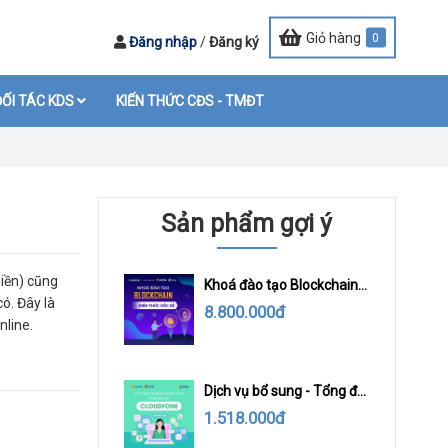
Giỏ hàng
0
Đăng nhập
/
Đăng ký
ỐI TÁC KDS
KIẾN THỨC CĐS - TMĐT
Sản phẩm gợi ý
iền) cũng
Khoá đào tạo Blockchain
ó. Đây là
kiến thức gốc rễ
8.800.000đ
nline.
Dịch vụ bổ sung - Tổng đài
ảo Cloudfone
1.518.000đ