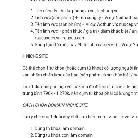
Tên công ty - Ví dụ: phongvu.vn ; lephung.vn ….
Lĩnh vực (sản phẩm) + Tên công ty - Ví dụ: Noithat
Tên lĩnh vực (sản phẩm) - Ví dụ: Aothun.vn; nuocep.v
Tên lĩnh vực + phân khúc / giá trị / điểm khác biệt / 
raucusach.vn, rauxau.com
Sáng tạo (từ mới, từ viết tắt, phá cách v.v…) - Ví dụ:
II. NICHE SITE
Có thể chọn 1 từ khóa (hoặc cụm từ khóa) có lượng người tì
sản phẩm chiến lược của bạn (sản phẩm có sự khác biệt / hoặ
Tìm 1 domain phù hợp với từ khóa đó để làm 1 niche site riê
trung bình 790k - 1.270k, nên cụm từ khóa phải có lượng tìm
CÁCH CHỌN DOMAIN NICHE SITE
Lưu ý chỉ mua 1 đuôi duy nhất, ưu tiên : com -> net -> vn -> 
Dùng từ khóa làm domain.
Dùng từ khóa con làm domain.