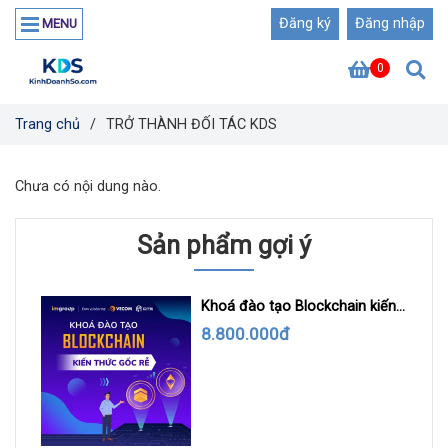
Đăng ký
Đăng nhập
MENU
0
Trang chủ
/
TRỞ THÀNH ĐỐI TÁC KDS
Chưa có nội dung nào.
Sản phẩm gợi ý
Khoá đào tạo Blockchain kiến
thức gốc rễ
8.800.000đ