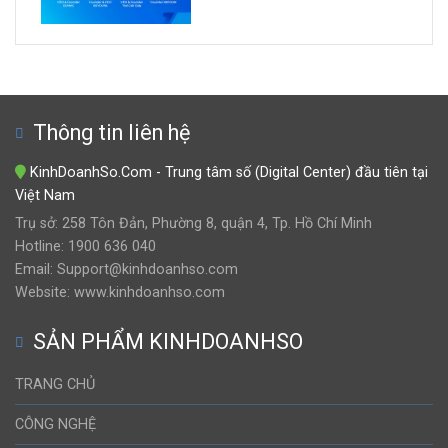
Thông tin liên hệ
KinhDoanhSo.Com - Trung tâm số (Digital Center) đầu tiên tại
Việt Nam
Trụ sở: 258 Tôn Đản, Phường 8, quận 4, Tp. Hồ Chí Minh
Hotline: 1900 636 040
Email: Support@kinhdoanhso.com
Website: www.kinhdoanhso.com
SẢN PHẨM KINHDOANHSO
TRANG CHỦ
CÔNG NGHỆ